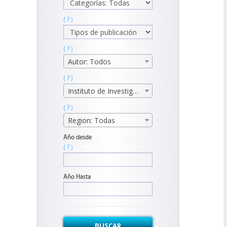
( ? )
( ? )
Autor: Todos
( ? )
Instituto de Investigaciones Económicas
( ? )
Region: Todas
Año desde
( ? )
Año Hasta
BUSCAR