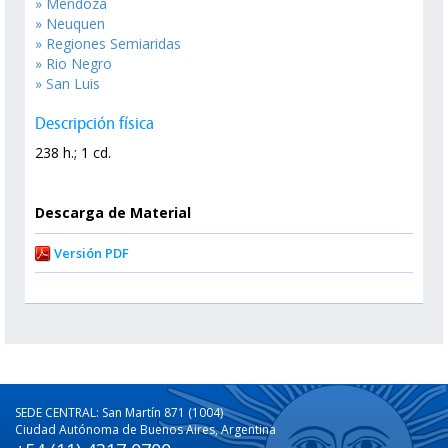
» Mendoza
» Neuquen
» Regiones Semiaridas
» Rio Negro
» San Luis
Descripción física
238 h.; 1 cd.
Descarga de Material
Versión PDF
SEDE CENTRAL: San Martín 871 (1004)
Ciudad Autónoma de Buenos Aires, Argentina