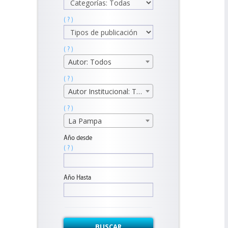
( ? )
( ? )
Autor: Todos
( ? )
Autor Institucional: Todos
( ? )
La Pampa
Año desde
( ? )
Año Hasta
BUSCAR