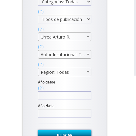
( ? )
( ? )
Urrea Arturo R.
( ? )
Autor Institucional: Todos
( ? )
Region: Todas
Año desde
( ? )
Año Hasta
BUSCAR