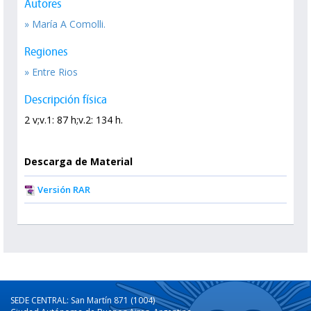
Autores
» María A Comolli.
Regiones
» Entre Rios
Descripción física
2 v;v.1: 87 h;v.2: 134 h.
Descarga de Material
Versión RAR
SEDE CENTRAL: San Martín 871 (1004)