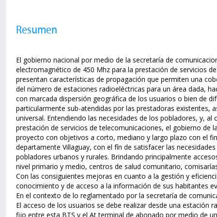
Resumen
El gobierno nacional por medio de la secretaría de comunicacio
electromagnético de 450 Mhz para la prestación de servicios de 
presentan características de propagación que permiten una cob
del número de estaciones radioeléctricas para un área dada, ha
con marcada dispersión geográfica de los usuarios o bien de difí
particularmente sub-atendidas por las prestadoras existentes, a
universal. Entendiendo las necesidades de los pobladores, y, al c
prestación de servicios de telecomunicaciones, el gobierno de la
proyecto con objetivos a corto, mediano y largo plazo con el fi
departamente Villaguay, con el fín de satisfacer las necesidade
pobladores urbanos y rurales. Brindando principalmente acces
nivel primario y medio, centros de salud comunitario, comisarías
Con las consiguientes mejoras en cuanto a la gestión y eficienc
conocimiento y de acceso a la información de sus habitantes ev
En el contexto de lo reglamentado por la secretaría de comunic
El acceso de los usuarios se debe realizar desde una estación ra
fijo entre esta BTS y el At terminal de abonado por medio de un