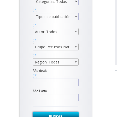
( ? )
( ? )
Autor: Todos
( ? )
Grupo Recursos Naturales
( ? )
Region: Todas
Año desde
( ? )
Año Hasta
BUSCAR