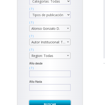
( ? )
( ? )
Alonso Gonzalo D.
( ? )
Autor Institucional: Todos
( ? )
Region: Todas
Año desde
( ? )
Año Hasta
BUSCAR