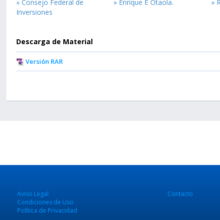
» Consejo Federal de
» Enrique E Otaola.
» 
Inversiones
Descarga de Material
Versión RAR
Aviso Legal
Contacto
Condiciones de Uso
Política de Privacidad