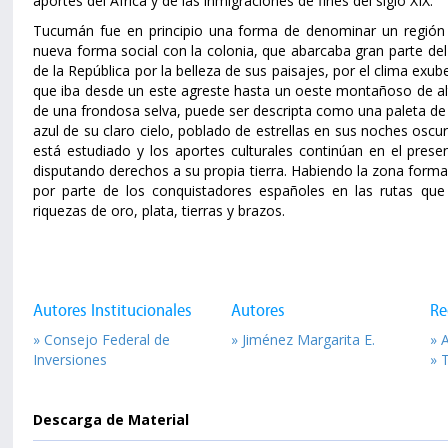
aportes del África y de las inmigraciones de fines del siglo XIX.
Tucumán fue en principio una forma de denominar un región 
nueva forma social con la colonia, que abarcaba gran parte del
de la República por la belleza de sus paisajes, por el clima exub
que iba desde un este agreste hasta un oeste montañoso de al
de una frondosa selva, puede ser descripta como una paleta de 
azul de su claro cielo, poblado de estrellas en sus noches oscu
está estudiado y los aportes culturales continúan en el prese
disputando derechos a su propia tierra. Habiendo la zona forma
por parte de los conquistadores españoles en las rutas qu
riquezas de oro, plata, tierras y brazos.
Autores Institucionales
Autores
Re
» Consejo Federal de
» Jiménez Margarita E.
» 
Inversiones
» 
Descarga de Material