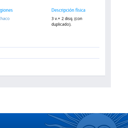
giones
Descripción física
Chaco
3 v.+ 2 disq. (con
duplicado).