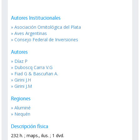
Autores Institucionales
» Asociación Ornitológica del Plata
» Aves Argentinas
» Consejo Federal de Inversiones
Autores
» Díaz P
» Duboscq Carra V.G
» Fiad G & Bascuñan A.
» Girini J.H
» Girini J.M
Regiones
» Aluminé
» Nequén
Descripción física
232 h. ; maps., ilus. ; 1 dvd.