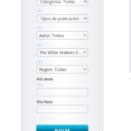
( ? )
( ? )
Autor: Todos
( ? )
The White Walkers S.R.L
( ? )
Region: Todas
Año desde
( ? )
Año Hasta
BUSCAR