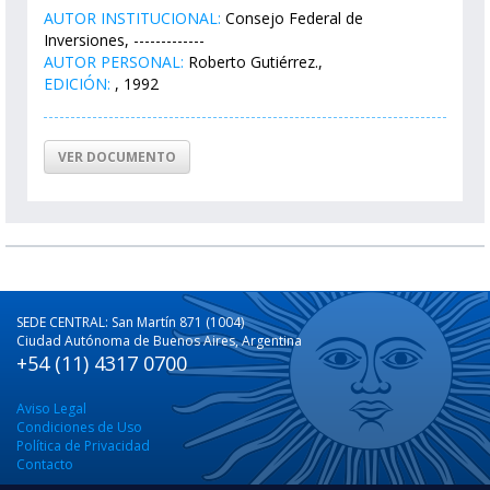
AUTOR INSTITUCIONAL:
Consejo Federal de
Inversiones, -------------
AUTOR PERSONAL:
Roberto Gutiérrez.,
EDICIÓN:
, 1992
VER DOCUMENTO
SEDE CENTRAL: San Martín 871 (1004)
Ciudad Autónoma de Buenos Aires, Argentina
+54 (11) 4317 0700
Aviso Legal
Condiciones de Uso
Política de Privacidad
Contacto