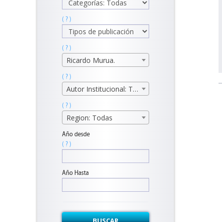
( ? )
( ? )
Ricardo Murua.
( ? )
Autor Institucional: Todos
( ? )
Region: Todas
Año desde
( ? )
Año Hasta
BUSCAR