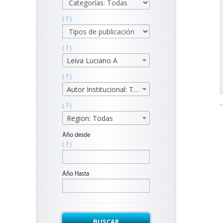
( ? )
( ? )
Leiva Luciano A
( ? )
Autor Institucional: Todos
( ? )
Region: Todas
Año desde
( ? )
Año Hasta
BUSCAR