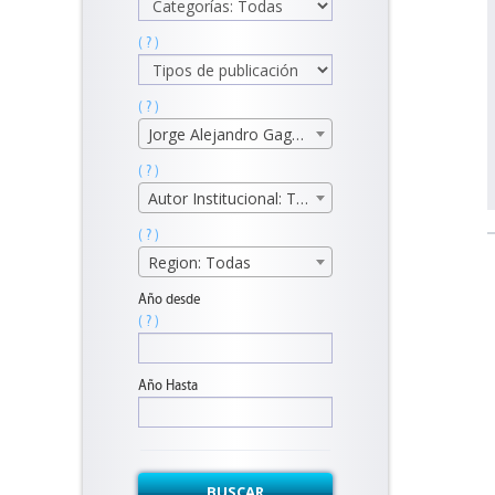
( ? )
( ? )
Jorge Alejandro Gaggero.
( ? )
Autor Institucional: Todos
( ? )
Region: Todas
Año desde
( ? )
Año Hasta
BUSCAR