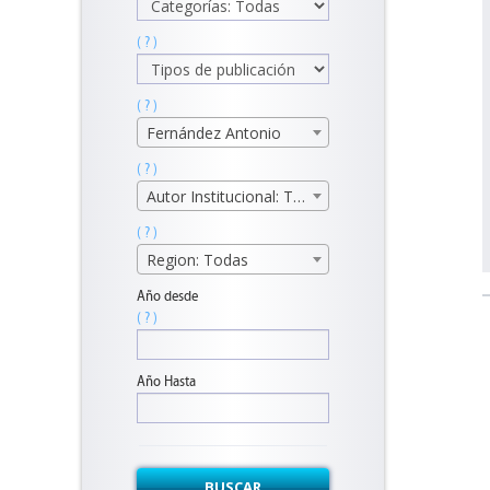
( ? )
( ? )
Fernández Antonio
( ? )
Autor Institucional: Todos
( ? )
Region: Todas
Año desde
( ? )
Año Hasta
BUSCAR