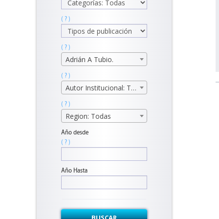
( ? )
( ? )
Adrián A Tubio.
( ? )
Autor Institucional: Todos
( ? )
Region: Todas
Año desde
( ? )
Año Hasta
BUSCAR